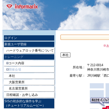
ログイン
新規ユーザ登録
※
ハードウェアロック番号について
本社
トレーニング
コース内容
〒212-0014
所在地：
開催会場
神奈川県川崎市
最寄り駅：
JR川崎駅「西
本社
大阪営業所
名古屋営業所
日程確認・お申し込み
SISの初歩的な操作を学ぶ
（チュートリアルムービー）